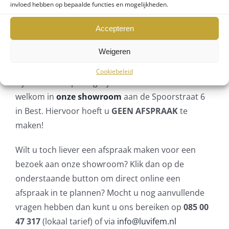
invloed hebben op bepaalde functies en mogelijkheden.
Adviesgesprek
Accepteren
showroom
Weigeren
Cookiebeleid
Tijdens onze openingstijden bent u van harte
welkom in
onze showroom
aan de Spoorstraat 6
in Best. Hiervoor hoeft u
GEEN AFSPRAAK
te
maken!
Wilt u toch liever een afspraak maken voor een
bezoek aan onze showroom? Klik dan op de
onderstaande button om direct online een
afspraak in te plannen? Mocht u nog aanvullende
vragen hebben dan kunt u ons bereiken op
085 00
47 317
(lokaal tarief) of via
info@luvifem.nl