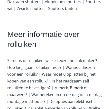
Dakraam shutters
|
Aluminium shutters
|
Shutters
wit
|
Zwarte shutter
|
Shutters buiten
Meer informatie over
rolluiken
Screens of rolluiken: welke keuze moet ik maken?
|
Hoe lang gaan rolluiken mee?
|
Wanneer kiezen
voor een rolluik?
|
Waar moet u op letten bij het
kopen van een rolluik?
|
Is het raadzaam zelf
rolluiken te bevestigen?
|
A-merk, B-merk of
maatwerk?
|
Wat betekenen op-de-dag of in-de-dag
montage methodes?
|
De opties aan elektrische
rolluiken
|
De isolatiewaarde van rolluiken
|
Welke