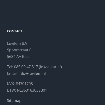
CONTACT
Luvifem B.V.
Spoorstraat 6
5684 AA Best
Tel: 085 00 47 317 (lokaal tarief)
Email:
info@luvifem.nl
KVK: 84301708
BTW: NL863163038B01
Sitemap