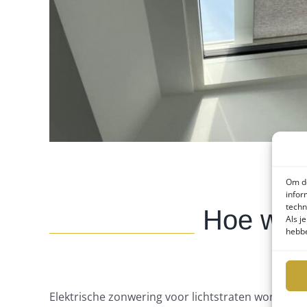
Om de
infor
techn
Hoe werk
Als j
hebbe
Elektrische zonwering voor lichtstraten wordt b