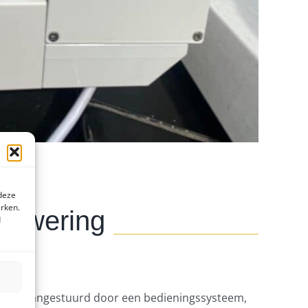
 deze
erken.
zonwering
d
 wordt aangestuurd door een bedieningssysteem,