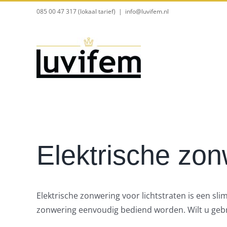
Ga
085 00 47 317 (lokaal tarief)
|
info@luvifem.nl
naar
inhoud
Elektrische zonw
Elektrische zonwering voor lichtstraten is een sl
zonwering eenvoudig bediend worden. Wilt u gebr