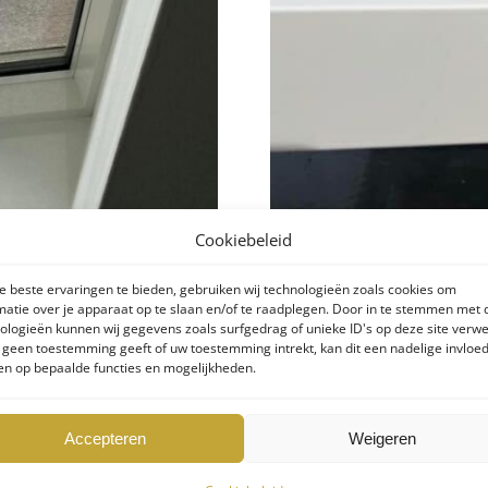
Cookiebeleid
 beste ervaringen te bieden, gebruiken wij technologieën zoals cookies om
matie over je apparaat op te slaan en/of te raadplegen. Door in te stemmen met
ologieën kunnen wij gegevens zoals surfgedrag of unieke ID's op deze site verw
t elektrische lichtstraat 
e geen toestemming geeft of uw toestemming intrekt, kan dit een nadelige invloe
n op bepaalde functies en mogelijkheden.
Accepteren
Weigeren
ediend door middel van een elektrische motor. Deze motor