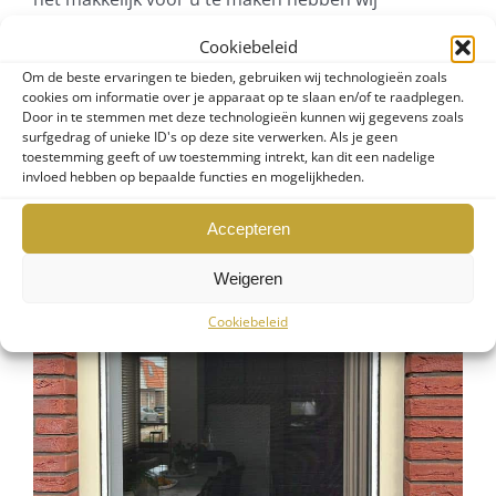
meerdere links naar deze leverancier op deze
Cookiebeleid
website geplaatst die u kunt gebruiken.
Om de beste ervaringen te bieden, gebruiken wij technologieën zoals
cookies om informatie over je apparaat op te slaan en/of te raadplegen.
Door in te stemmen met deze technologieën kunnen wij gegevens zoals
surfgedrag of unieke ID's op deze site verwerken. Als je geen
Gerealiseerde projecten
toestemming geeft of uw toestemming intrekt, kan dit een nadelige
invloed hebben op bepaalde functies en mogelijkheden.
Accepteren
Weigeren
Cookiebeleid