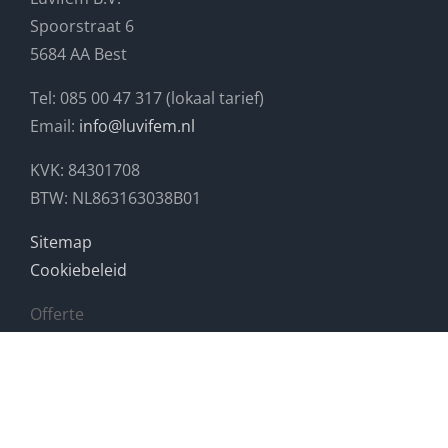
Spoorstraat 6
5684 AA Best
Tel: 085 00 47 317 (lokaal tarief)
Email:
info@luvifem.nl
KVK: 84301708
BTW: NL863163038B01
Sitemap
Cookiebeleid
Offerte