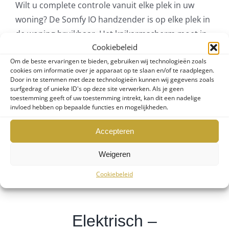
Wilt u complete controle vanuit elke plek in uw
woning? De Somfy IO handzender is op elke plek in
de woning bruikbaar. Het knikarmscherm moet in
Cookiebeleid
dit geval aangesloten zijn met een externe voeding.
De Somfy IO is volledig draadloos bruikbaar. Je kan
Om de beste ervaringen te bieden, gebruiken wij technologieën zoals
cookies om informatie over je apparaat op te slaan en/of te raadplegen.
deze daarom in een kastje opbergen of ophangen
Door in te stemmen met deze technologieën kunnen wij gegevens zoals
surfgedrag of unieke ID's op deze site verwerken. Als je geen
in uw woning zodat u hier makkelijk bij kan. Ook als
toestemming geeft of uw toestemming intrekt, kan dit een nadelige
u buiten gaat zitten, dan kunt u de
invloed hebben op bepaalde functies en mogelijkheden.
afstandsbediening makkelijk meenemen. Deze
Accepteren
uitvoering is ontworpen om eventueel ook aan te
sluiten op een huisautomatisering (‘home control’)
Weigeren
systeem dat overweg kan met de protocollen van
Cookiebeleid
het merk Somfy.
Elektrisch –