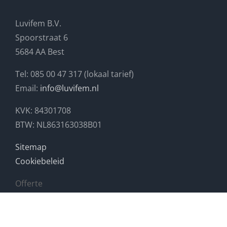
Luvifem B.V.
Spoorstraat 6
5684 AA Best
Tel: 085 00 47 317 (lokaal tarief)
Email:
info@luvifem.nl
KVK: 84301708
BTW: NL863163038B01
Sitemap
Cookiebeleid
Offerte