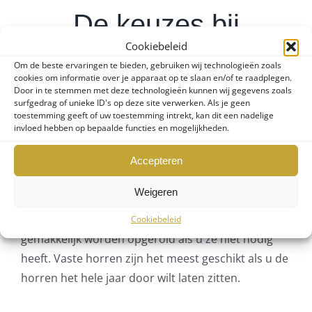
De keuzes bij
Cookiebeleid
Luvifem
Om de beste ervaringen te bieden, gebruiken wij technologieën zoals
cookies om informatie over je apparaat op te slaan en/of te raadplegen.
Door in te stemmen met deze technologieën kunnen wij gegevens zoals
surfgedrag of unieke ID's op deze site verwerken. Als je geen
toestemming geeft of uw toestemming intrekt, kan dit een nadelige
Bij Luvifem heeft u de keuze uit verschillende
invloed hebben op bepaalde functies en mogelijkheden.
soorten horren voor uw ramen. Zo kunt u
bijvoorbeeld kiezen voor plissé horren, rolhorren
Accepteren
of vaste horren. Plissé horren zijn erg handig
Weigeren
omdat deze ingeklapt kunnen worden als u ze niet
nodig heeft. Rolhorren zijn erg effectief en kunnen
Cookiebeleid
gemakkelijk worden opgerold als u ze niet nodig
heeft. Vaste horren zijn het meest geschikt als u de
horren het hele jaar door wilt laten zitten.