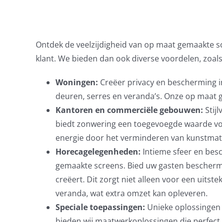
Ontdek de veelzijdigheid van op maat gemaakte scr
klant. We bieden dan ook diverse voordelen, zoals
Woningen:
Creëer privacy en bescherming in
deuren, serres en veranda’s. Onze op maat g
Kantoren en commerciële gebouwen:
Stijl
biedt zonwering een toegevoegde waarde vo
energie door het verminderen van kunstmatig
Horecagelegenheden:
Intieme sfeer en bes
gemaakte screens. Bied uw gasten bescherming
creëert. Dit zorgt niet alleen voor een uits
veranda, wat extra omzet kan opleveren.
Speciale toepassingen:
Unieke oplossingen 
bieden wij maatwerkoplossingen die perfect 