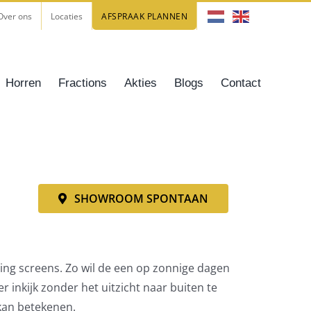
Over ons
Locaties
AFSPRAAK PLANNEN
Horren
Fractions
Akties
Blogs
Contact
SHOWROOM SPONTAAN
ring screens. Zo wil de een op zonnige dagen
 inkijk zonder het uitzicht naar buiten te
kan betekenen.