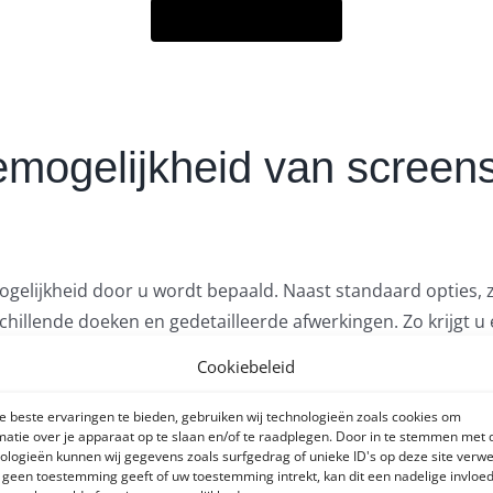
Prijsaanvraag
mogelijkheid van screen
elijkheid door u wordt bepaald. Naast standaard opties, zoa
illende doeken en gedetailleerde afwerkingen. Zo krijgt u een
ven kindje. Met de elektrisch aangedreven opties van Somf
Cookiebeleid
 uitgebreid advies voor welke opties het beste aansluit bi
 beste ervaringen te bieden, gebruiken wij technologieën zoals cookies om
matie over je apparaat op te slaan en/of te raadplegen. Door in te stemmen met
ologieën kunnen wij gegevens zoals surfgedrag of unieke ID's op deze site verw
e geen toestemming geeft of uw toestemming intrekt, kan dit een nadelige invloe