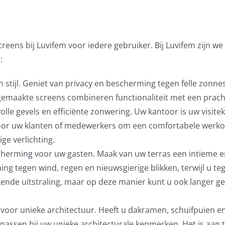
eens bij Luvifem voor iedere gebruiker. Bij Luvifem zijn we
:
 stijl. Geniet van privacy en bescherming tegen felle zon
emaakte screens combineren functionaliteit met een prachti
volle gevels en efficiënte zonwering. Uw kantoor is uw visitek
or uw klanten of medewerkers om een comfortabele werko
e verlichting.
cherming voor uw gasten. Maak van uw terras een intieme
 tegen wind, regen en nieuwsgierige blikken, terwijl u tege
tekende uitstraling, maar op deze manier kunt u ook langer 
voor unieke architectuur. Heeft u dakramen, schuifpuien e
passen bij uw unieke architecturale kenmerken. Het is aan 