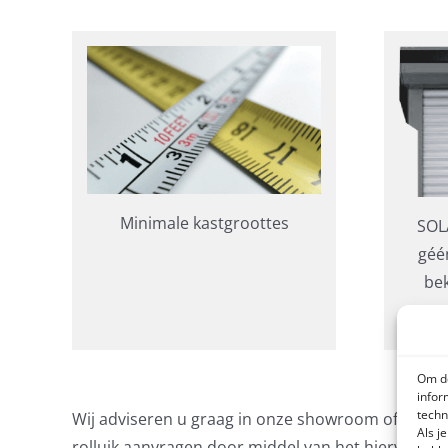
Minimale kastgroottes
SOL
géé
bek
Om de
infor
techn
Wij adviseren u graag in onze showroom of bij u a
Als j
rolluik aanvragen door middel van het hiervoor