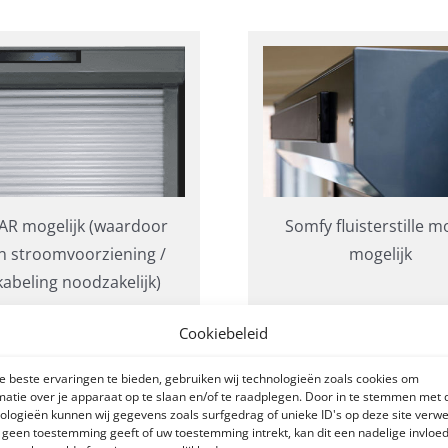
AR mogelijk (waardoor
Somfy fluisterstille m
n stroomvoorziening /
mogelijk
abeling noodzakelijk)
Cookiebeleid
 beste ervaringen te bieden, gebruiken wij technologieën zoals cookies om
matie over je apparaat op te slaan en/of te raadplegen. Door in te stemmen met
ologieën kunnen wij gegevens zoals surfgedrag of unieke ID's op deze site verw
an huis over de mogelijke opties met betrekking tot rolluik
e geen toestemming geeft of uw toestemming intrekt, kan dit een nadelige invloe
 bestemde
formulier
.