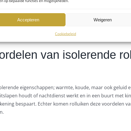
n op bepaalde functies en mogelijkheden.
Prijsaanvraag
Accepteren
Weigeren
Cookiebeleid
rdelen van isolerende ro
erende eigenschappen; warmte, koude, maar ook geluid en li
itslapen houdt of nachtdienst werkt en in een buurt met k
ening bespaart. Echter komen rolluiken deze voordelen van
n.