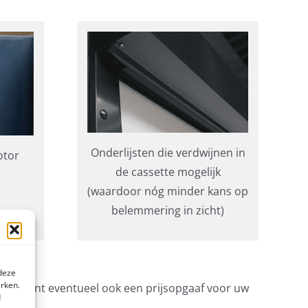
Onderlijsten die verdwijnen in
otor
de cassette mogelijk
(waardoor nóg minder kans op
belemmering in zicht)
 deze
erken.
en. U kunt eventueel ook een prijsopgaaf voor uw
d