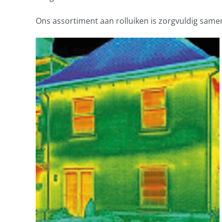
Ons assortiment aan rolluiken is zorgvuldig same