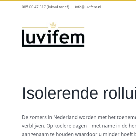
Ga
085 00 47 317 (lokaal tarief)
|
info@luvifem.nl
naar
inhoud
Isolerende rollu
De zomers in Nederland worden met het toenemend
verblijven. Op koelere dagen – met name in de he
aangenaam te houden waardoor u minder hoeft bi