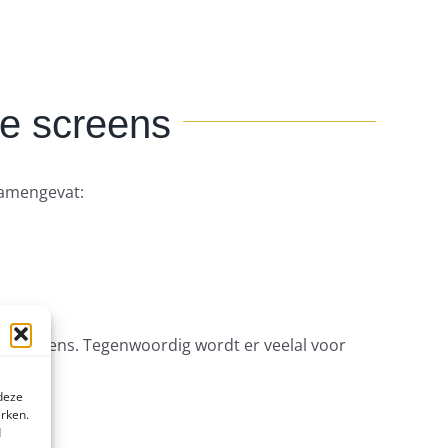
de screens
samengevat:
ste screens. Tegenwoordig wordt er veelal voor
 deze
erken.
d