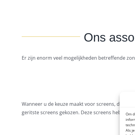
Ons assor
Er zijn enorm veel mogelijkheden betreffende zon
Wanneer u de keuze maakt voor screens, dan heeft 
geritste screens gekozen. Deze screens hebben es
Om de
infor
techn
Als j