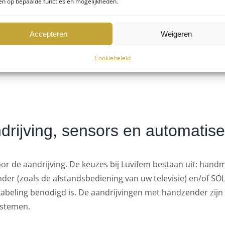
n op bepaalde functies en mogelijkheden.
Kleuren en productontwerp
Accepteren
Weigeren
s gaan we namelijk over tot de keuze in kleuren als product
Cookiebeleid
creen voor een nette prijs of een product volledig op maat n
drijving, sensors en automatise
 de aandrijving. De keuzes bij Luvifem bestaan uit: handma
der (zoals de afstandsbediening van uw televisie) en/of S
abeling benodigd is. De aandrijvingen met handzender zijn
ystemen.