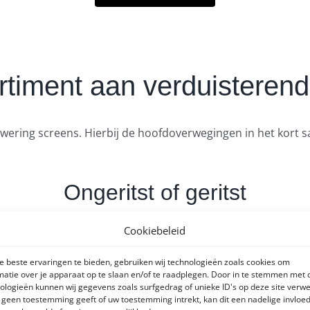
timent aan verduisteren
wering screens. Hierbij de hoofdoverwegingen in het kort 
Ongeritst of geritst
Cookiebeleid
u verschillende opties. De eerste zijn ongeritste als gerit
thetisch de mooiste aansluiting, wat ze zo populair maakt.
 beste ervaringen te bieden, gebruiken wij technologieën zoals cookies om
matie over je apparaat op te slaan en/of te raadplegen. Door in te stemmen met
ologieën kunnen wij gegevens zoals surfgedrag of unieke ID's op deze site verw
e geen toestemming geeft of uw toestemming intrekt, kan dit een nadelige invloe