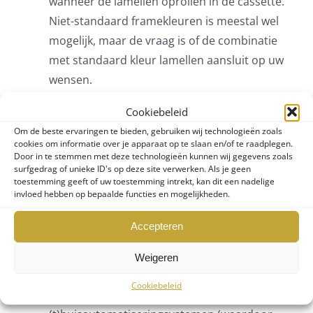
wanneer de lamellen oprollen in de cassette.
Niet-standaard framekleuren is meestal wel
mogelijk, maar de vraag is of de combinatie
met standaard kleur lamellen aansluit op uw
wensen.
In het geval van elektrisch aangedreven
Cookiebeleid
rolluiken:
Om de beste ervaringen te bieden, gebruiken wij technologieën zoals
a. de motor en eventuele andere onderdelen
cookies om informatie over je apparaat op te slaan en/of te raadplegen.
Door in te stemmen met deze technologieën kunnen wij gegevens zoals
zoals een opgebouwd zonnepaneel,
surfgedrag of unieke ID's op deze site verwerken. Als je geen
ingebouwde accu, wand en/of handzender
toestemming geeft of uw toestemming intrekt, kan dit een nadelige
invloed hebben op bepaalde functies en mogelijkheden.
van een bewezen merk. In Nederland worden
met name Somfy en Brel erkent als
Accepteren
betrouwbare leverancier van dit type
onderdelen. Bijkomend voordeel is dat
Weigeren
producten van deze leveranciers ook aan te
Cookiebeleid
sluiten zijn op gangbare domotica /