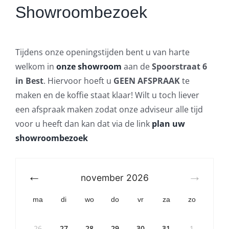
Showroombezoek
Tijdens onze openingstijden bent u van harte
welkom in
onze showroom
aan de
Spoorstraat 6
in Best
. Hiervoor hoeft u
GEEN AFSPRAAK
te
maken en de koffie staat klaar! Wilt u toch liever
een afspraak maken zodat onze adviseur alle tijd
voor u heeft dan kan dat via de link
plan uw
showroombezoek
november
2026
ma
di
wo
do
vr
za
zo
26
27
28
29
30
31
1