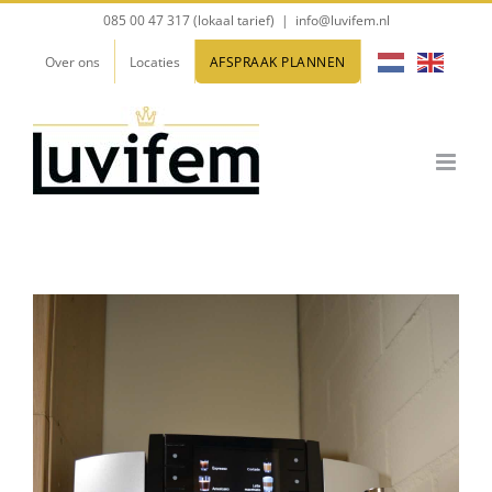
Ga
085 00 47 317 (lokaal tarief)
|
info@luvifem.nl
naar
Over ons
Locaties
AFSPRAAK PLANNEN
inhoud