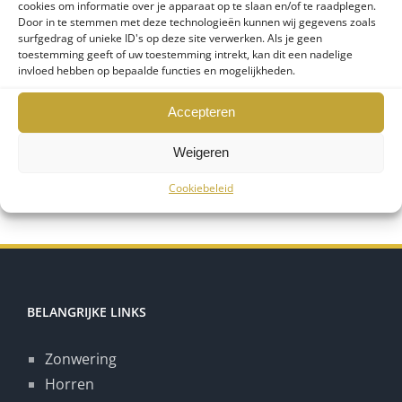
beschikbare aanvangstijden te bekijken.
cookies om informatie over je apparaat op te slaan en/of te raadplegen.
Door in te stemmen met deze technologieën kunnen wij gegevens zoals
surfgedrag of unieke ID's op deze site verwerken. Als je geen
toestemming geeft of uw toestemming intrekt, kan dit een nadelige
Showroombezoek
invloed hebben op bepaalde functies en mogelijkheden.
aantal
PLAN SHOWROOMBEZOEK
Accepteren
Weigeren
Cookiebeleid
BELANGRIJKE LINKS
Zonwering
Horren