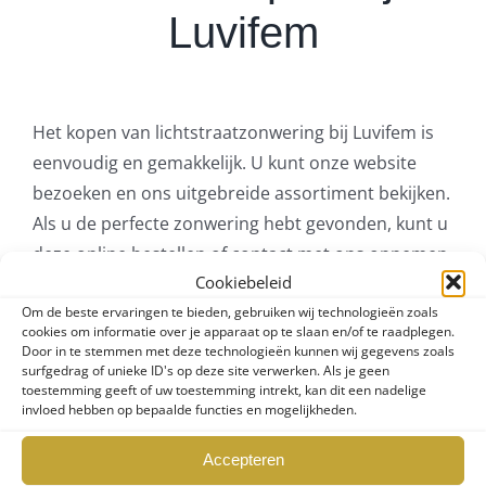
Luvifem
Het kopen van lichtstraatzonwering bij Luvifem is
eenvoudig en gemakkelijk. U kunt onze website
bezoeken en ons uitgebreide assortiment bekijken.
Als u de perfecte zonwering hebt gevonden, kunt u
deze online bestellen of contact met ons opnemen
Cookiebeleid
om meer informatie te krijgen over de installatie en
Om de beste ervaringen te bieden, gebruiken wij technologieën zoals
onze diensten. Onze experts staan altijd klaar om u
cookies om informatie over je apparaat op te slaan en/of te raadplegen.
te helpen en uw vragen te beantwoorden.
Door in te stemmen met deze technologieën kunnen wij gegevens zoals
surfgedrag of unieke ID's op deze site verwerken. Als je geen
toestemming geeft of uw toestemming intrekt, kan dit een nadelige
invloed hebben op bepaalde functies en mogelijkheden.
Accepteren