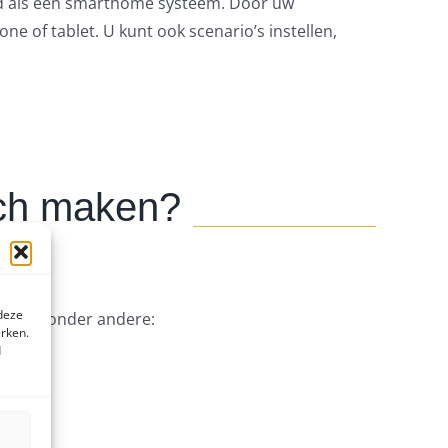
nd als een smarthome systeem. Door uw
e of tablet. U kunt ook scenario’s instellen,
isch maken?
 deze
 zoals onder andere:
erken.
d