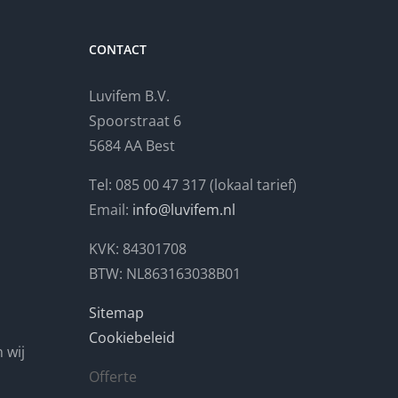
CONTACT
Luvifem B.V.
Spoorstraat 6
5684 AA Best
Tel: 085 00 47 317 (lokaal tarief)
Email:
info@luvifem.nl
KVK: 84301708
BTW: NL863163038B01
Sitemap
Cookiebeleid
 wij
Offerte