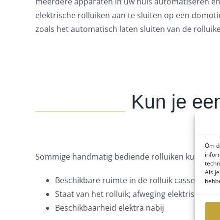
meerdere apparaten in uw huis automatiseren en 
elektrische rolluiken aan te sluiten op een domot
zoals het automatisch laten sluiten van de rolluik
Kun je een
Om de
infor
Sommige handmatig bediende rolluiken kunnen el
techn
Als j
Beschikbare ruimte in de rolluik cassette
hebbe
Staat van het rolluik; afweging elektrisch m
Beschikbaarheid elektra nabij