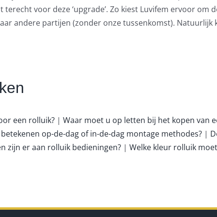
st terecht voor deze ‘upgrade’. Zo kiest Luvifem ervoor om d
r andere partijen (zonder onze tussenkomst). Natuurlijk ku
iken
or een rolluik?
|
Waar moet u op letten bij het kopen van ee
 betekenen op-de-dag of in-de-dag montage methodes?
|
D
 zijn er aan rolluik bedieningen?
|
Welke kleur rolluik moet