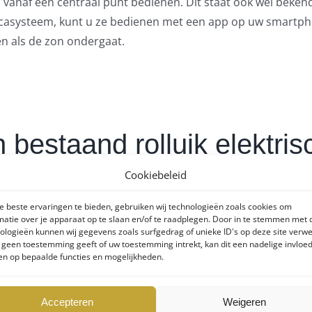
vanaf één centraal punt bedienen. Dit staat ook wel beke
icasysteem, kunt u ze bedienen met een app op uw smartphon
en als de zon ondergaat.
 bestaand rolluik elektr
Cookiebeleid
 beste ervaringen te bieden, gebruiken wij technologieën zoals cookies om
matie over je apparaat op te slaan en/of te raadplegen. Door in te stemmen met
ektrisch gemaakt worden. Dat gezegd zijn er overwegingen
ologieën kunnen wij gegevens zoals surfgedrag of unieke ID's op deze site verw
e geen toestemming geeft of uw toestemming intrekt, kan dit een nadelige invloe
n op bepaalde functies en mogelijkheden.
aken of vervangen door nieuw elektrisch
Accepteren
Weigeren