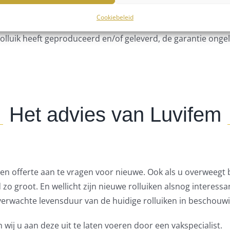
t mogelijk is deze ‘upgrade’ zelf te doen, is dit voor de mees
Cookiebeleid
en om standaard elektrische componenten in aan te brengen.
rolluik heeft geproduceerd en/of geleverd, de garantie onge
Het advies van Luvifem
een offerte aan te vragen voor nieuwe. Ook als u overweegt
jd zo groot. En wellicht zijn nieuwe rolluiken alsnog interess
f verwachte levensduur van de huidige rolluiken in beschouw
ij u aan deze uit te laten voeren door een vakspecialist.