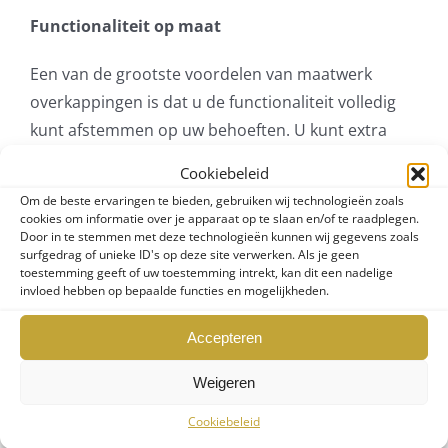
Functionaliteit op maat
Een van de grootste voordelen van maatwerk
overkappingen is dat u de functionaliteit volledig
kunt afstemmen op uw behoeften. U kunt extra
functies toevoegen zoals ingebouwde verlichting
Cookiebeleid
en glasschuifwanden om de overkapping wanneer
Om de beste ervaringen te bieden, gebruiken wij technologieën zoals
nodig af te sluiten. Op deze manier kunt u het hele
cookies om informatie over je apparaat op te slaan en/of te raadplegen.
Door in te stemmen met deze technologieën kunnen wij gegevens zoals
jaar door van uw buitenruimte genieten, ongeacht
surfgedrag of unieke ID's op deze site verwerken. Als je geen
het weer.
toestemming geeft of uw toestemming intrekt, kan dit een nadelige
invloed hebben op bepaalde functies en mogelijkheden.
Waardevolle investering
Accepteren
Een terrasoverkapping op maat is niet alleen een
Weigeren
toevoeging aan uw woongenot, maar ook een
waardevolle investering in uw huis. Het creëert
Cookiebeleid