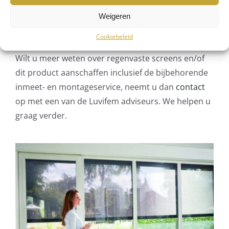
verkies de geritste versie. Daarmee weet u zeker
Weigeren
dat een regenvast product aanschaft met een
lange levensduur.
Cookiebeleid
Wilt u meer weten over regenvaste screens en/of
dit product aanschaffen inclusief de bijbehorende
inmeet- en montageservice, neemt u dan
contact
op met een van de Luvifem adviseurs. We helpen u
graag verder.