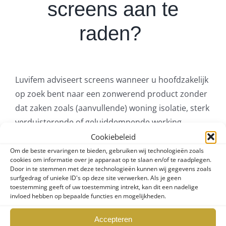
screens
aan te
raden?
Luvifem adviseert screens wanneer u hoofdzakelijk
op zoek bent naar een zonwerend product zonder
dat zaken zoals (aanvullende) woning isolatie, sterk
verduisterende of geluiddempende werking
belangrijk voor u zijn; en u meerwaarde ziet in het
Cookiebeleid
behoud van uitzicht en de uitstraling van een
Om de beste ervaringen te bieden, gebruiken wij technologieën zoals
cookies om informatie over je apparaat op te slaan en/of te raadplegen.
screen ten opzichte van andere
Door in te stemmen met deze technologieën kunnen wij gegevens zoals
zonweringproducten zoals een rolluik.
surfgedrag of unieke ID's op deze site verwerken. Als je geen
toestemming geeft of uw toestemming intrekt, kan dit een nadelige
invloed hebben op bepaalde functies en mogelijkheden.
Kies daarbij voor kwaliteitsscreens of
maatwerk
screens
die voor buitenmontage ontwikkeld zijn en
Accepteren