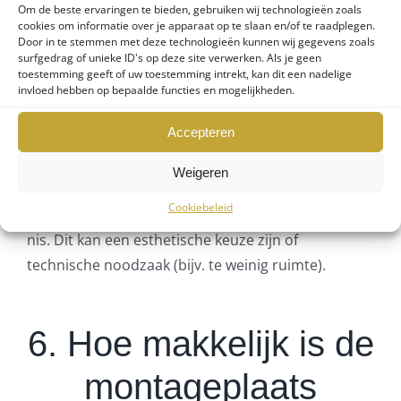
de-dag of in-de-dag
Om de beste ervaringen te bieden, gebruiken wij technologieën zoals
cookies om informatie over je apparaat op te slaan en/of te raadplegen.
Door in te stemmen met deze technologieën kunnen wij gegevens zoals
montage?
surfgedrag of unieke ID's op deze site verwerken. Als je geen
toestemming geeft of uw toestemming intrekt, kan dit een nadelige
invloed hebben op bepaalde functies en mogelijkheden.
Accepteren
Screens zijn buitenleven producten en zijn
ontwikkeld om aan de buitenzijde van uw woning
Weigeren
gemonteerd te worden. Aldaar worden ze ‘in-de-
Cookiebeleid
dag’ of ‘op-de-dag’ gemonteerd; of wel in of op de
nis. Dit kan een esthetische keuze zijn of
technische noodzaak (bijv. te weinig ruimte).
6. Hoe makkelijk is de
montageplaats