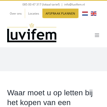
Ga
085 00 47 317 (lokaal tarief)
|
info@luvifem.nl
naar
Over ons
Locaties
AFSPRAAK PLANNEN
inhoud
Waar moet u op letten bij
het kopen van een