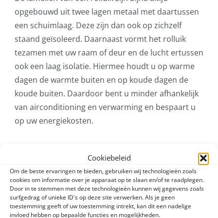
opgebouwd uit twee lagen metaal met daartussen
een schuimlaag. Deze zijn dan ook op zichzelf
staand geïsoleerd. Daarnaast vormt het rolluik
tezamen met uw raam of deur en de lucht ertussen
ook een laag isolatie. Hiermee houdt u op warme
dagen de warmte buiten en op koude dagen de
koude buiten. Daardoor bent u minder afhankelijk
van airconditioning en verwarming en bespaart u
op uw energiekosten.
Inbraakvertragend
Cookiebeleid
Om de beste ervaringen te bieden, gebruiken wij technologieën zoals
cookies om informatie over je apparaat op te slaan en/of te raadplegen.
Rolluiken worden aan de buitenzijde van uw
Door in te stemmen met deze technologieën kunnen wij gegevens zoals
surfgedrag of unieke ID's op deze site verwerken. Als je geen
woning geplaatst en zijn opgebouwd uit robuust
toestemming geeft of uw toestemming intrekt, kan dit een nadelige
metalen onderdelen. Daarmee is dit product
invloed hebben op bepaalde functies en mogelijkheden.