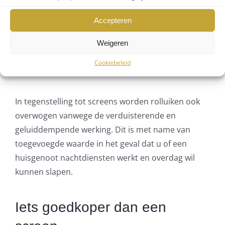
wanneer in gebruik, inherent inbraak vertragend.
Accepteren
Weigeren
Verduisterend en
Cookiebeleid
geluiddempend
In tegenstelling tot screens worden rolluiken ook
overwogen vanwege de verduisterende en
geluiddempende werking. Dit is met name van
toegevoegde waarde in het geval dat u of een
huisgenoot nachtdiensten werkt en overdag wil
kunnen slapen.
Iets goedkoper dan een