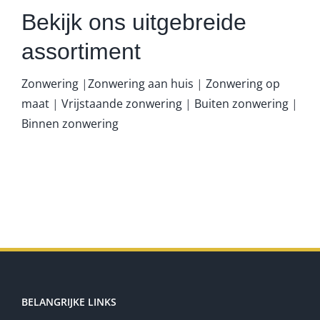
Bekijk ons uitgebreide
assortiment
Zonwering
|
Z
onwering aan huis
|
Z
onwering op
maat
|
V
rijstaande zonwering
|
B
uiten zonwering
|
B
innen zonwering
BELANGRIJKE LINKS