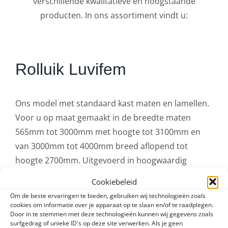
verschillende kwalitatieve en hoogstaande
producten. In ons assortiment vindt u:
Rolluik Luvifem
Ons model met standaard kast maten en lamellen.
Voor u op maat gemaakt in de breedte maten
565mm tot 3000mm met hoogte tot 3100mm en
van 3000mm tot 4000mm breed aflopend tot
hoogte 2700mm. Uitgevoerd in hoogwaardig
aluminium.
Cookiebeleid
Om de beste ervaringen te bieden, gebruiken wij technologieën zoals
Leverbaar in de standaard kleuren (cassette,
cookies om informatie over je apparaat op te slaan en/of te raadplegen.
geleiders en lamellen): verkeerswit, grijs, zilver, licht
Door in te stemmen met deze technologieën kunnen wij gegevens zoals
surfgedrag of unieke ID's op deze site verwerken. Als je geen
ivoor, licht beige, spar-groen, antraciet, crème,