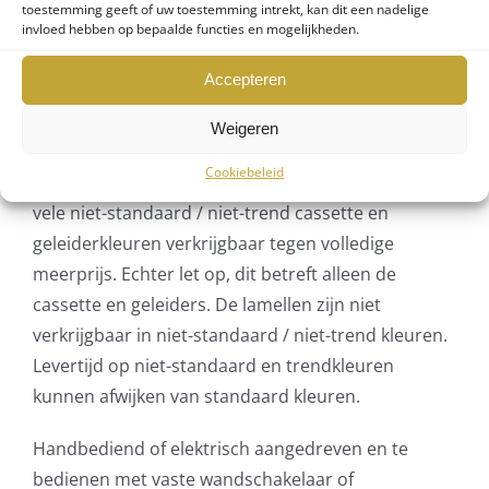
toestemming geeft of uw toestemming intrekt, kan dit een nadelige
staal blauw en gebroken wit. Tevens: Lichtbruin,
invloed hebben op bepaalde functies en mogelijkheden.
roodwijn, donkerbeige, donkerbruin, zwartgrijs,
Accepteren
kwartsgrijs en ombergrijs. Aanvullend zijn de
volgende trend kleuren (cassette, geleiders en
Weigeren
lamellen) verkrijgbaar tegen gereduceerde
Cookiebeleid
meerprijs: zwart en golden eiken. Tenslotte zijn ook
vele niet-standaard / niet-trend cassette en
geleiderkleuren verkrijgbaar tegen volledige
meerprijs. Echter let op, dit betreft alleen de
cassette en geleiders. De lamellen zijn niet
verkrijgbaar in niet-standaard / niet-trend kleuren.
Levertijd op niet-standaard en trendkleuren
kunnen afwijken van standaard kleuren.
Handbediend of elektrisch aangedreven en te
bedienen met vaste wandschakelaar of