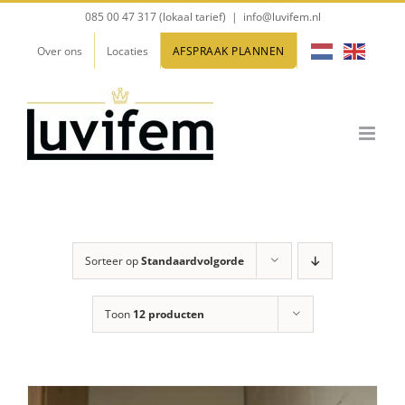
Ga
085 00 47 317 (lokaal tarief)
|
info@luvifem.nl
naar
Over ons
Locaties
AFSPRAAK PLANNEN
inhoud
Sorteer op
Standaardvolgorde
Toon
12 producten