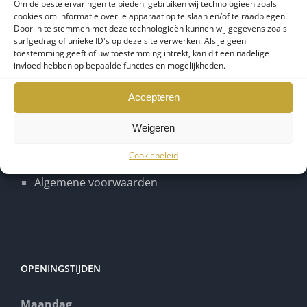
Om de beste ervaringen te bieden, gebruiken wij technologieën zoals
Horren
cookies om informatie over je apparaat op te slaan en/of te raadplegen.
Fractions
Door in te stemmen met deze technologieën kunnen wij gegevens zoals
surfgedrag of unieke ID's op deze site verwerken. Als je geen
Buitenleven
toestemming geeft of uw toestemming intrekt, kan dit een nadelige
invloed hebben op bepaalde functies en mogelijkheden.
Onze locaties
Akties
Accepteren
Blog
Contact
Weigeren
Prijsaanvraag
Cookiebeleid
Algemene voorwaarden
OPENINGSTIJDEN
Maandag