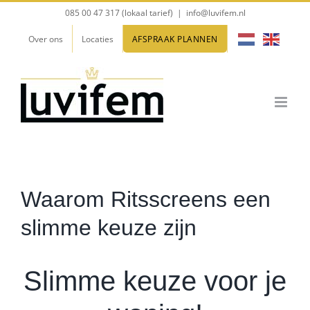
Ga
085 00 47 317 (lokaal tarief)
|
info@luvifem.nl
naar
Over ons
Locaties
AFSPRAAK PLANNEN
inhoud
Waarom Ritsscreens een
slimme keuze zijn
Slimme keuze voor je