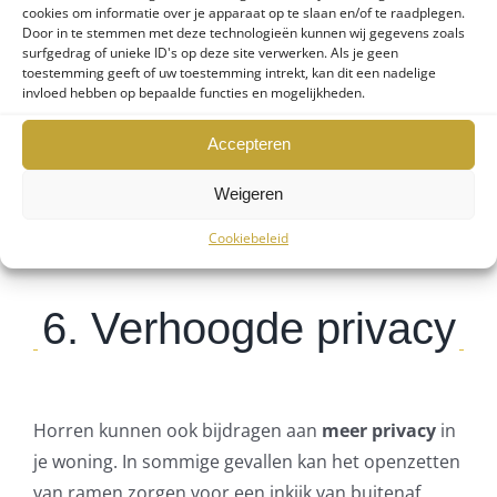
de meeste ramen en deuren. Ze zijn verkrijgbaar in
cookies om informatie over je apparaat op te slaan en/of te raadplegen.
Door in te stemmen met deze technologieën kunnen wij gegevens zoals
verschillende stijlen, zoals
rolhorren,
surfgedrag of unieke ID's op deze site verwerken. Als je geen
toestemming geeft of uw toestemming intrekt, kan dit een nadelige
pendelhorren en plisséhorren
, die allemaal
invloed hebben op bepaalde functies en mogelijkheden.
gemakkelijk te integreren zijn in je interieur. Horren
zijn eenvoudig te installeren en kunnen op maat
Accepteren
worden gemaakt om perfect bij jouw ramen en
Weigeren
deuren te passen, wat de algehele uitstraling van je
woning niet verstoort.
Cookiebeleid
6. Verhoogde privacy
Horren kunnen ook bijdragen aan
meer privacy
in
je woning. In sommige gevallen kan het openzetten
van ramen zorgen voor een inkijk van buitenaf,